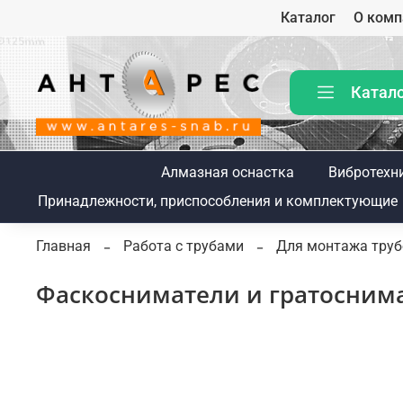
Каталог
О комп
Катал
Алмазная оснастка
Вибротехн
Принадлежности, приспособления и комплектующие
Главная
Работа с трубами
Для монтажа тру
Фаскосниматели и гратосним