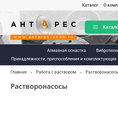
Каталог
О комп
Катал
Алмазная оснастка
Вибротехн
Принадлежности, приспособления и комплектующие
Главная
Работа с раствором
Растворонасос
Растворонасосы