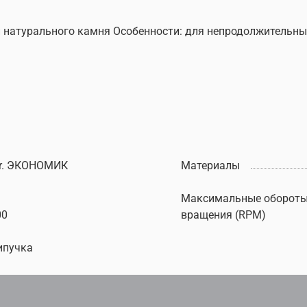
 натурального камня Особенности: для непродолжительных
r. ЭКОНОМИК
Материалы
Максимальные оборот
00
вращения (RPM)
ипучка