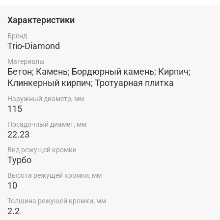
турбированной кромки увеличивается скорость реза,
отверстия на теле диска способствуют лучшему
Характеристики
охлаждению и продлевают срок службы. Подходят как
для сухого, так и для мокрого реза. Технология
Бренд
производства: Холодное прессование
Trio-Diamond
Материалы
Бетон; Камень; Бордюрный камень; Кирпич;
Клинкерный кирпич; Тротуарная плитка
Наружный диаметр, мм
115
Посадочный диамет, мм
22.23
Вид режущей кромки
Турбо
Высота режущей кромки, мм
10
Толщина режущей кромки, мм
2.2