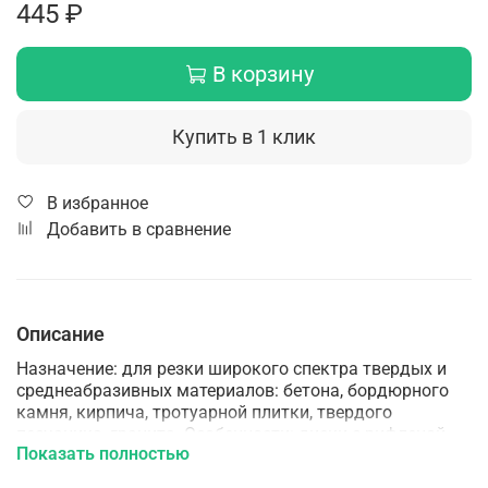
445 ₽
В корзину
Купить в 1 клик
В избранное
Добавить в сравнение
Описание
Назначение: для резки широкого спектра твердых и
среднеабразивных материалов: бетона, бордюрного
камня, кирпича, тротуарной плитки, твердого
песчаника, гранита. Особенности: диски с рифленой
Показать полностью
кромкой, имеют более чистый и аккуратный по
сравнению с сегментными дисками рез. За счет