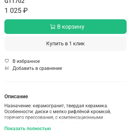
GTT702
1 025 ₽
В корзину
Купить в 1 клик
В избранное
Добавить в сравнение
Описание
Назначение: керамогранит, твердая керамика.
Особенности: диски с мелко рифлёной кромкой,
горячего прессования, с компенсационными
отверстиями. Данные особенности конструкции
Показать полностью
позволяют работать без водяного охлаждения по