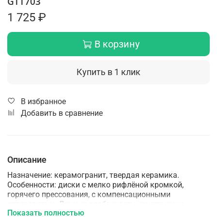
GTT703
1 725 ₽
В корзину
Купить в 1 клик
В избранное
Добавить в сравнение
Описание
Назначение: керамогранит, твердая керамика.
Особенности: диски с мелко рифлёной кромкой,
горячего прессования, с компенсационными
отверстиями. Данные особенности конструкции
Показать полностью
позволяют работать без водяного охлаждения по