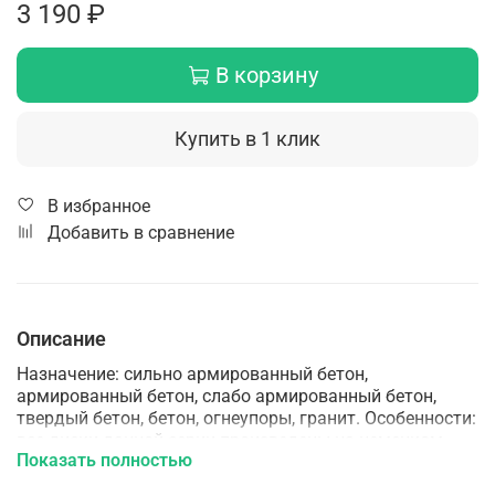
3 190 ₽
В корзину
Купить в 1 клик
В избранное
Добавить в сравнение
Описание
Назначение: сильно армированный бетон,
армированный бетон, слабо армированный бетон,
твердый бетон, бетон, огнеупоры, гранит. Особенности:
все диски данной серии произведены на немецком
Показать полностью
оборудовании Dr. Fritsch методом лазерной наварки
сегментов. Подтверждены сертификатом соответствия