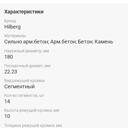
системы менеджмента качества требованиям ISO
9000, а также многочисленными дипломами и
Характеристики
благодарственными письмами. Технология
производства: Лазерная наварка
Бренд
Hilberg
Материалы
Сильно арм.бетон; Арм.бетон; Бетон; Камень
Наружный диаметр, мм
180
Посадочный диамет, мм
22.23
Вид режущей кромки
Сегментный
Кол-во сегментов, шт
14
Высота режущей кромки, мм
10
Толщина режущей кромки, мм