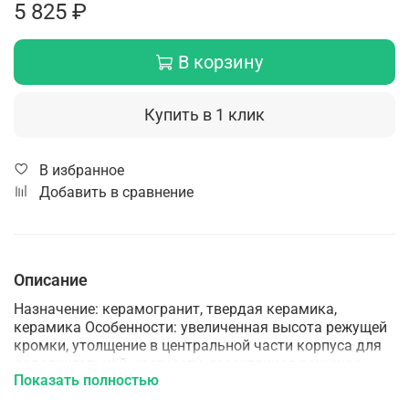
5 825 ₽
В корзину
Купить в 1 клик
В избранное
Добавить в сравнение
Описание
Назначение: керамогранит, твердая керамика,
керамика Особенности: увеличенная высота режущей
кромки, утолщение в центральной части корпуса для
дополнительной жесткости, сверхтонкая режущая
Показать полностью
кромка - обеспечивают чистый рез без сколов, как при
прямолинейном резе, так и при резе под углом 45