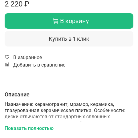
2 220 ₽
В корзину
Купить в 1 клик
В избранное
Добавить в сравнение
Описание
Назначение: керамогранит, мрамор, керамика,
глазурованная керамическая плитка. Особенности:
диски отличаются от стандартных сплошных
толщиной, как следствие имеет более гладкий рез.
Показать полностью
Применяется с водяным охлаждением. Технология
производства: горячее прессование.