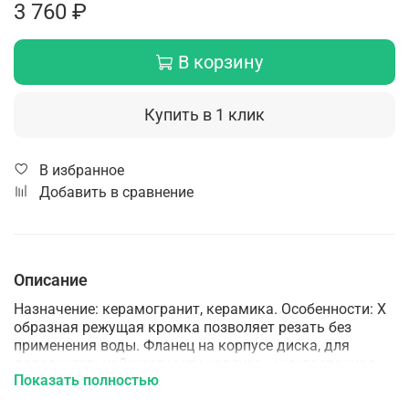
3 760 ₽
В корзину
Купить в 1 клик
В избранное
Добавить в сравнение
Описание
Назначение: керамогранит, керамика. Особенности: Х
образная режущая кромка позволяет резать без
применения воды. Фланец на корпусе диска, для
дополнительной жесткости корпуса, и ультратонкая
Показать полностью
режущая кромка обеспечивают чистый рез без
сколов. Технология производства: Горячее