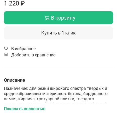
1 220 ₽
В корзину
Купить в 1 клик
В избранное
Добавить в сравнение
Описание
Назначение: для резки широкого спектра твердых и
среднеабразивных материалов: бетона, бордюрного
камня, кирпича, тротуарной плитки, твердого
песчаника, гранита. Особенности: диски с рифленой
Показать полностью
кромкой, имеют более чистый и аккуратный по
сравнению с сегментными дисками рез. За счет