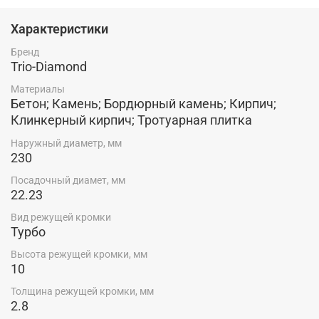
турбированной кромки увеличивается скорость реза,
отверстия на теле диска способствуют лучшему
Характеристики
охлаждению и продлевают срок службы. Подходят как
для сухого, так и для мокрого реза. Технология
Бренд
производства: Холодное прессование
Trio-Diamond
Материалы
Бетон; Камень; Бордюрный камень; Кирпич;
Клинкерный кирпич; Тротуарная плитка
Наружный диаметр, мм
230
Посадочный диамет, мм
22.23
Вид режущей кромки
Турбо
Высота режущей кромки, мм
10
Толщина режущей кромки, мм
2.8