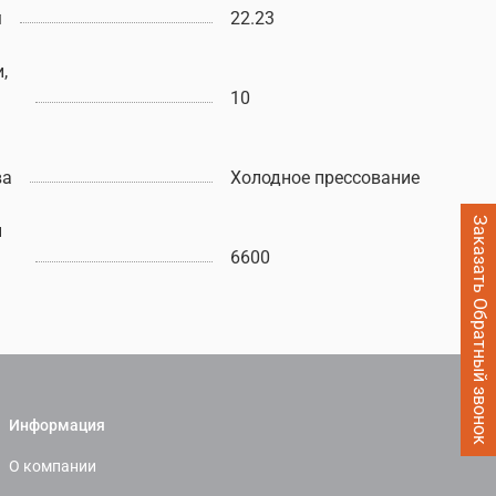
м
22.23
,
10
ва
Холодное прессование
Заказать Обратный звонок
ы
6600
Информация
О компании