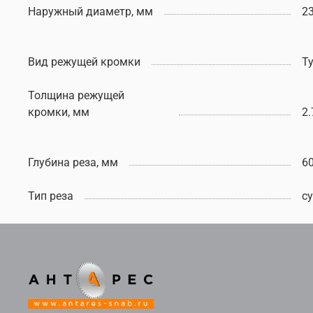
Наружный диаметр, мм
2
Вид режущей кромки
Т
Толщина режущей
кромки, мм
2.
Глубина реза, мм
6
Тип реза
с