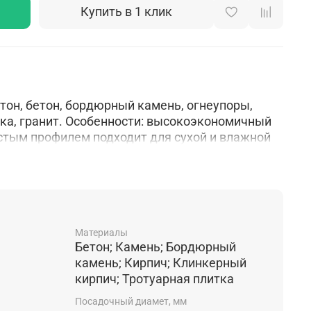
Купить в 1 клик
тон, бетон, бордюрный камень, огнеупоры,
тка, гранит. Особенности: высокоэкономичный
стым профилем подходит для сухой и влажной
форма способствует предупреждению перегрева,
танного материала, дополнительному гашению
ает нагрузку на УШМ. Технология производства:
Материалы
Бетон; Камень; Бордюрный
камень; Кирпич; Клинкерный
кирпич; Тротуарная плитка
Посадочный диамет, мм