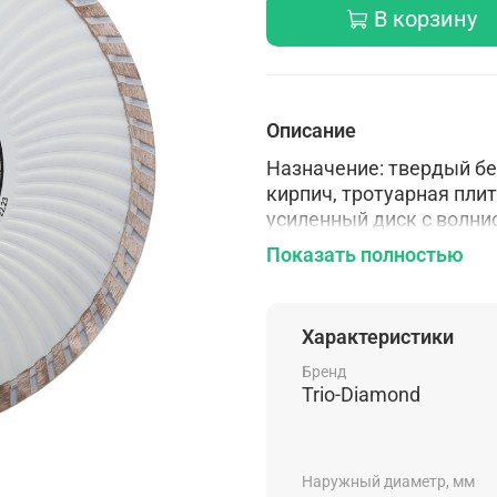
В корзину
Описание
Назначение: твердый бе
кирпич, тротуарная пли
усиленный диск с волни
резки. Волнообразная 
Показать полностью
лучшему отводу отрабо
вибрации, а также сниж
Холодное прессование
Характеристики
Бренд
Trio-Diamond
Наружный диаметр, мм