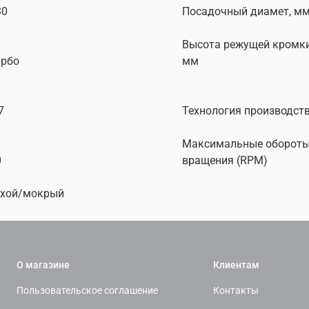
30
Посадочный диамет, м
Высота режущей кромки
урбо
мм
7
Технология производст
Максимальные оборот
0
вращения (RPM)
ухой/мокрый
О магазине
Клиентам
Пользовательское соглашение
Контакты