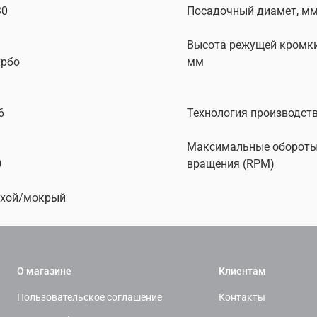
30
Посадочный диамет, м
Высота режущей кромки
урбо
мм
6
Технология производст
Максимальные оборот
0
вращения (RPM)
ухой/мокрый
О магазине
Клиентам
Пользовательское соглашение
Контакты