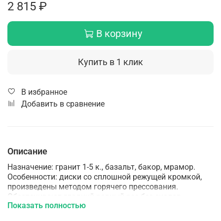
2 815 ₽
В корзину
Купить в 1 клик
В избранное
Добавить в сравнение
Описание
Назначение: гранит 1-5 к., базальт, бакор, мрамор.
Особенности: диски со сплошной режущей кромкой,
произведены методом горячего прессования.
Обеспечивают гладкий ровный рез без сколов,
Показать полностью
применяются с водяным охлаждением. Технология
производства: Горячее прессование