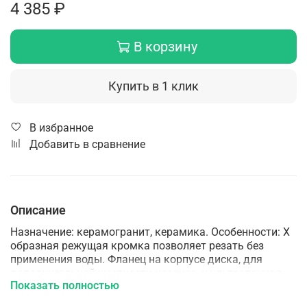
4 385 ₽
В корзину
Купить в 1 клик
В избранное
Добавить в сравнение
Описание
Назначение: керамогранит, керамика. Особенности: Х
образная режущая кромка позволяет резать без
применения воды. Фланец на корпусе диска, для
дополнительной жесткости корпуса, и ультратонкая
Показать полностью
режущая кромка обеспечивают чистый рез без
сколов. Технология производства: Горячее