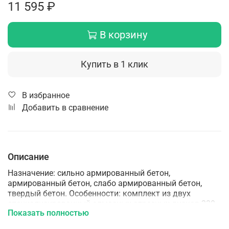
11 595 ₽
В корзину
Купить в 1 клик
В избранное
Добавить в сравнение
Описание
Назначение: сильно армированный бетон,
армированный бетон, слабо армированный бетон,
твердый бетон. Особенности: комплект из двух
специализированный алмазных отрезных дисков 230
Показать полностью
мм для работ по особо прочному и армированному
бетону с помощью резчиков Husqvarna. Технология