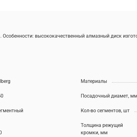
ун. Особенности: высококачественный алмазный диск изго
lberg
Материалы
50
Посадочный диамет, м
егментный
Кол-во сегментов, шт
Толщина режущей
0
кромки, мм