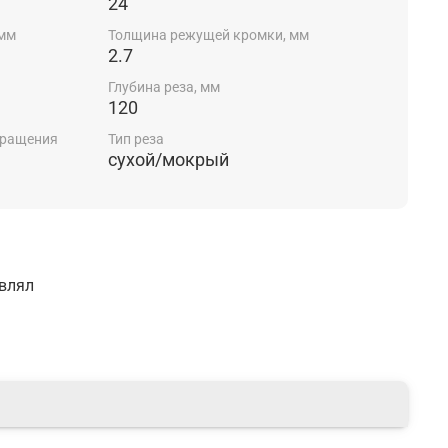
24
 мм
Толщина режущей кромки, мм
2.7
Глубина реза, мм
120
вращения
Тип реза
сухой/мокрый
авлял