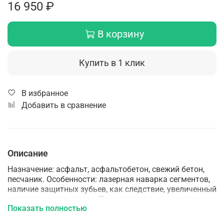
16 950 ₽
В корзину
Купить в 1 клик
В избранное
Добавить в сравнение
Описание
Назначение: асфальт, асфальтобетон, свежий бетон,
песчаник. Особенности: лазерная наварка сегментов,
наличие защитных зубьев, как следствие, увеличенный
ресурс и скорость реза. Применяется как с водяным
Показать полностью
охлаждением так и без. Технология производства:
Лазерная наварка