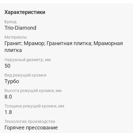
работе. Подходит для подрезки отверстий в плиточном
клее при установке СВП. Технология производства:
Характеристики
Горячее прессование
Бренд
Trio-Diamond
Материалы
Гранит; Мрамор; Гранитная плитка; Мраморная
плитка
Наружный диаметр, мм
50
Вид режущей кромки
Турбо
Высота режущей кромки, мм
8.0
Толщина режущей кромки, мм
1.8
Технология производства
Горячее прессование