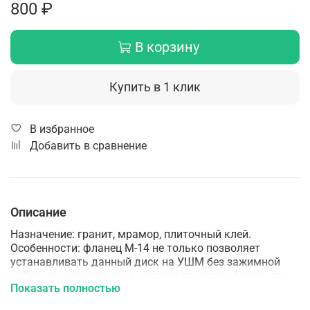
800 ₽
В корзину
Купить в 1 клик
В избранное
Добавить в сравнение
Описание
Назначение: гранит, мрамор, плиточный клей.
Особенности: фланец М-14 не только позволяет
устанавливать данный диск на УШМ без зажимной
гайки, но и значительно усиливает корпус диска, что
Показать полностью
дает возможность работать с материалом под любым
углом, создавая дополнительные возможности в