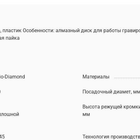
о, пластик Особенности: алмазный диск для работы грави
ая пайка
io-Diamond
Материалы
0
Посадочный диамет, м
Высота режущей кромки
плошной
мм
45
Технология производст