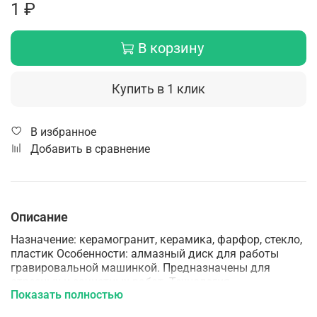
1 ₽
В корзину
Купить в 1 клик
В избранное
Добавить в сравнение
Описание
Назначение: керамогранит, керамика, фарфор, стекло,
пластик Особенности: алмазный диск для работы
гравировальной машинкой. Предназначены для
отрезных и зачистных работ. Технология
Показать полностью
производства: Вакуумная пайка