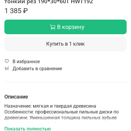
тонкий рез 190*30*60Т HWT192
1 385 ₽
В корзину
Купить в 1 клик
В избранное
Добавить в сравнение
Описание
Назначение: мягкая и твердая древесина
Особенности: профессиональные пильные диски по
древесине. Уменьшенная толщина пильных зубьев
снижает нагрузку на оборудование и увеличивает
Показать полностью
производительность работ.