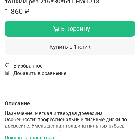
тонкий рез 216*30*64Т HWT218
1 860 ₽
В корзину
Купить в 1 клик
В избранное
Добавить в сравнение
Описание
Назначение: мягкая и твердая древесина
Особенности: профессиональные пильные диски по
древесине. Уменьшенная толщина пильных зубьев
снижает нагрузку на оборудование и увеличивает
Показать полностью
производительность работ.