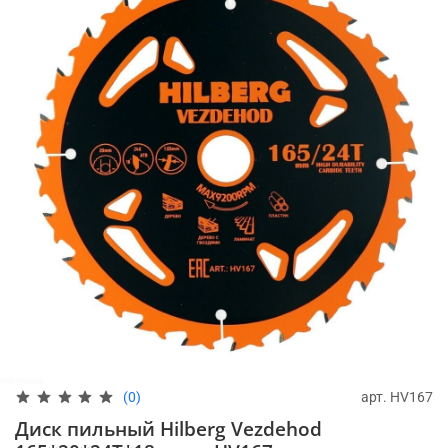
арт.
HV167
(0)
Диск пильный Hilberg Vezdehod