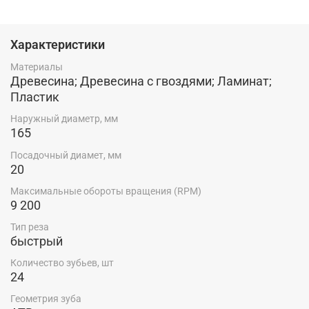
точности реза, долгий срок службы и комфорт в
работе. Компенсационные отверстия на корпусе диска
уменьшают уровень шума и вибрации. Диск обладает
Характеристики
минимальной толщиной пропила, что сокращает
расход материала, уменьшает нагрузку на двигатель и
Материалы
позволяет сократить расход энергии АКБ, увеличивая
Древесина; Древесина с гвоздями; Ламинат;
количество пропилов на одной подзарядке.
Пластик
Наружный диаметр, мм
165
Посадочный диамет, мм
20
Максимальные обороты вращения (RPM)
9 200
Тип реза
быстрый
Количество зубьев, шт
24
Геометрия зуба