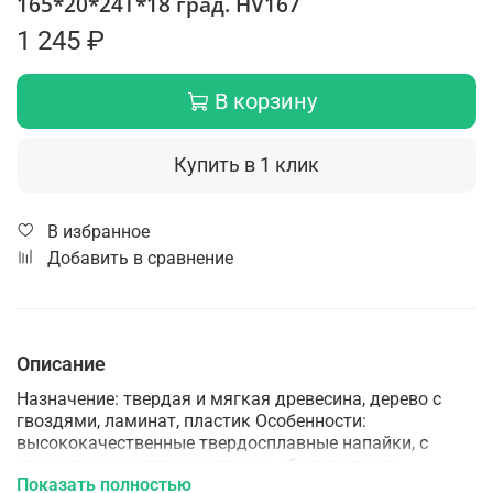
165*20*24Т*18 град. HV167
1 245 ₽
В корзину
Купить в 1 клик
В избранное
Добавить в сравнение
Описание
Назначение: твердая и мягкая древесина, дерево с
гвоздями, ламинат, пластик Особенности:
высококачественные твердосплавные напайки, с
улучшенными углами заточки, обеспечивают
Показать полностью
повышенную производительность при высокой