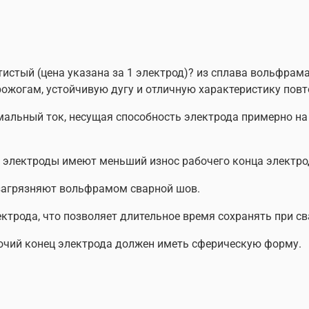
Пластиковый футля
Электроды вольфра
тистый (цена указана за 1 электрод)? из сплава вольфрам
рожогам, устойчивую дугу и отличную характеристику повт
мальный ток, несущая способность электрода примерно на
 электроды имеют меньший износ рабочего конца электро
загрязняют вольфрамом сварной шов.
ктрода, что позволяет длительное время сохранять при с
очий конец электрода должен иметь сферическую форму.