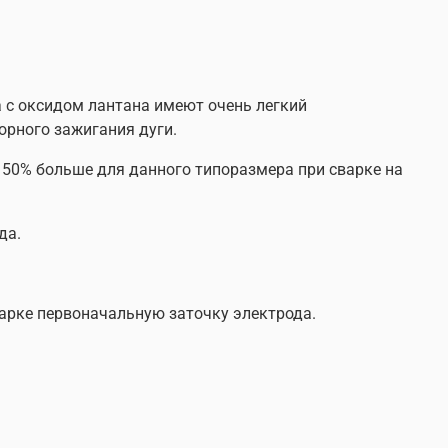
р — 1 шт.
мовые — 10 шт/уп.
а с оксидом лантана имеют очень легкий
орного зажигания дуги.
 50% больше для данного типоразмера при сварке на
да.
варке первоначальную заточку электрода.