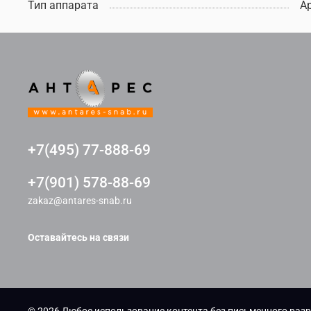
Тип аппарата
А
+7(495) 77-888-69
+7(901) 578-88-69
zakaz@antares-snab.ru
Оставайтесь на связи