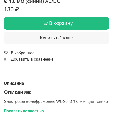
Ø 1,6 мм (синий) AC/DC
130 ₽
В корзину
Купить в 1 клик
В избранное
Добавить в сравнение
Описание
Описание:
Электроды вольфрамовые WL-20, Ø 1,6 мм, цвет синий
(цена указана за 1 электрод) из сплава вольфрама с
Показать полностью
оксидом лантана имеют очень легкий