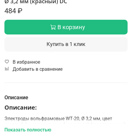
Ø 3,2 мм (красный) DC
484 ₽
В корзину
Купить в 1 клик
В избранное
Добавить в сравнение
Описание
Описание:
Электроды вольфрамовые WТ-20, Ø 3,2 мм, цвет
красный (цена указана за 1 электрод) (торированные)
Показать полностью
предназначены для сварки углеродистых,