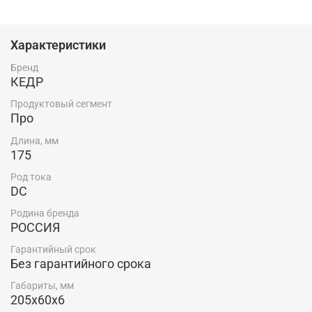
низколегированных и нержавеющих сталей, меди,
титана и их сплавов больших толщин.
Характеристики
При изменении угла заточки электрода можно
повысить свариваемость разных толщин металлов.
Бренд
КЕДР
Россия — родина бренда.
Продуктовый сегмент
Особенности:
Про
Сварка постоянным током DC
Длина, мм
175
Комплектация:
Род тока
DC
Пластиковый футляр — 1 шт.
Электроды вольфрамовые — 10 шт/уп.
Родина бренда
РОССИЯ
Гарантийный срок
Без гарантийного срока
Габариты, мм
205х60х6