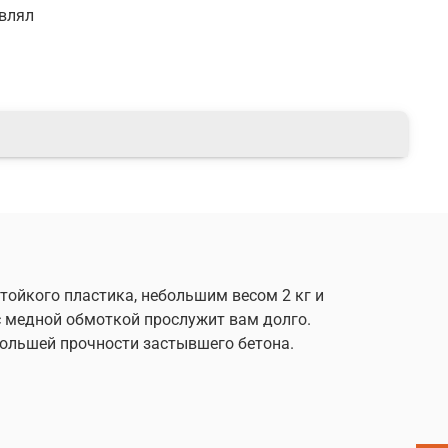
нечником 35 мм 4,0 м для глубинных вибраторов
авлял
тойкого пластика, небольшим весом 2 кг и
с медной обмоткой прослужит вам долго.
большей прочности застывшего бетона.