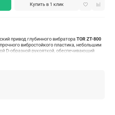
Купить в 1 клик
ский привод глубинного вибратора
TOR ZT-800
 прочного вибростойкого пластика, небольшим
ной D-образной рукояткой, обеспечивающий
т. Надежный двигатель 800 Вт с медной
 долго.
спользуются для удаления из цементного
ха, что способствует большей прочности
ибкого вала и наконечника, вы можете
ариант сами:
нечником 35 мм 2,0 м для глубинных вибраторов