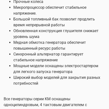
Прочные колеса
найдутся как экономичные модели, так и модели для
Микропроцессор обеспечит стабильное
интенсивных нагрузок.
напряжение.
Большой топливный бак позволит продлить
время непрерывной работы
Обновленная конструкция глушителя снижает
уровень шума
Медная обмотка генератора обеспечит
повышенный ресурс работы
Синхронный альтернатор гарантирует
стабильное напряжение
Мощные модели оснащены электростартером
для легкого запуска генератора
Широкий выбор моделей для закрытия разных
потребностей
Все генераторы серии KM оснащены
одноцилиндровым, 4 тактовым двигателем с