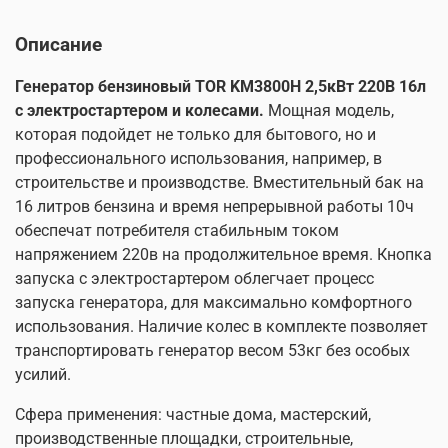
Новая конструкция воздушного фильтра для
легкого обслуживания
Описание
Конструкция ручного стартера обеспечивает
эффективное охлаждение
Генератор бензиновый TOR KM3800H 2,5кВт 220В 16л
Система защиты от низкого уровня масла
с электростартером и колесами.
Мощная модель,
Продвинутая система охлаждения поддерживает
низкую рабочую температуру генератора
которая подойдет не только для бытового, но и
Прочные колеса
профессионального использования, например, в
Микропроцессор обеспечит стабильное
строительстве и производстве. Вместительный бак на
напряжение.
16 литров бензина и время непрерывной работы 10ч
Большой топливный бак позволит продлить
обеспечат потребителя стабильным током
время непрерывной работы
Обновленная конструкция глушителя снижает
напряжением 220в на продолжительное время. Кнопка
уровень шума
запуска с электростартером облегчает процесс
Медная обмотка генератора обеспечит
запуска генератора, для максимально комфортного
повышенный ресурс работы
использования. Наличие колес в комплекте позволяет
Синхронный альтернатор гарантирует
транспортировать генератор весом 53кг без особых
стабильное напряжение
Мощные модели оснащены электростартером
усилий.
для легкого запуска генератора
Широкий выбор моделей для закрытия разных
Сфера применения: частные дома, мастерский,
потребностей
производственные площадки, строительные,