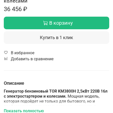
колесами
36 456 ₽
В корзину
Купить в 1 клик
В избранное
Добавить в сравнение
Описание
Генератор бензиновый TOR KM3800H 2,5кВт 220В 16л
с электростартером и колесами.
Мощная модель,
которая подойдет не только для бытового, но и
профессионального использования, например, в
Показать полностью
строительстве и производстве. Вместительный бак на