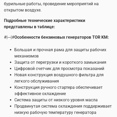
бурильные работы, проведение мероприятий на
открытом воздухе.
Все генераторы серии KM оснащены
одноцилиндровым, 4 тактовым двигателем с
Подробные технические характеристики
воздушным охлаждением.
представлены в таблице:
В нашем интернет магазине вы можете выгодно
приобрести бензиновый генератор по бюджетной цене,
#|---|#
Особенности бензиновых генераторов TOR KM:
получить профессиональную консультацию, а также
помощь в подборе.
Большая и прочная рама для защиты рабочих
механизмов
Генераторы бензиновые синхронные 220 В отвечают
Защита от перегрузки и короткого замыкания
высоким требованиям для применения на
строительных и складских объектах, прошли строгий
Цифровой счетчик для просмотра показаний
контроль качества и отвечают высоким требованиям
Новая конструкция воздушного фильтра для
безопасности и качества производства.
легкого обслуживания
Конструкция ручного стартера обеспечивает
Складская техника производства TOR – это сочетание
эффективное охлаждение
современных разработок и решений, проверенных
временем. Так компания добивается высокого
Система защиты от низкого уровня масла
качества и простоты использования своего
Продвинутая система охлаждения поддерживает
оборудования. Более 13 лет мы постоянно работаем
низкую рабочую температуру генератора
над оптимизацией ассортимента. В модельном ряду