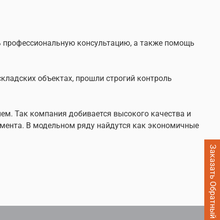
зводства TOR – это сочетание современных
проверенных временем. Так компания
ть профессиональную консультацию, а также помощь
чества и простоты использования своего
 лет мы постоянно работаем над оптимизацией
ном ряду найдутся как экономичные модели,
сивных нагрузок.
кладских объектах, прошли строгий контроль
ем. Так компания добивается высокого качества и
имента. В модельном ряду найдутся как экономичные
Заказать Обратный звонок