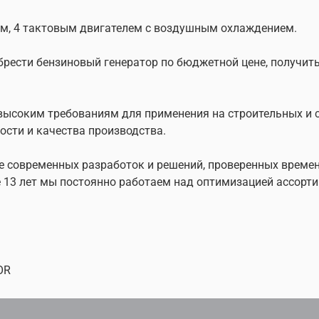
м, 4 тактовым двигателем с воздушным охлаждением.
Складская техника прои
разработок и решений, 
брести бензиновый генератор по бюджетной цене, получи
добивается высокого ка
оборудования. Более 13
ассортимента. В модель
так и модели для интен
высоким требованиям для применения на строительных и с
сти и качества производства.
е современных разработок и решений, проверенных времен
е 13 лет мы постоянно работаем над оптимизацией ассорт
OR