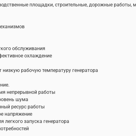
Обновленная конст
водственные площадки, строительные, дорожные работы, ма
Медная обмотка ге
работы
Синхронный альтер
механизмов
Мощные модели осн
генератора
Широкий выбор мод
гкого обслуживания
ффективное охлаждение
Все генераторы серии 
 низкую рабочую температуру генератора
двигателем с воздушны
ние.
В нашем интернет мага
емя непрерывной работы
бензиновый генератор п
ровень шума
профессиональную конс
нный ресурс работы
Генераторы бензиновые
ое напряжение
требованиям для примен
 легкого запуска генератора
прошли строгий контро
потребностей
безопасности и качеств