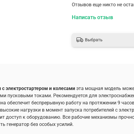
транспортировать генер
Отзывов еще никто не ост
Сфера применения: част
Написать отзыв
площадки, строительные
|#
Особенности бензинов
Выбрать
Большая и прочная
Защита от перегру
Цифровой счетчик 
Новая конструкция
обслуживания
Конструкция ручно
охлаждение
 с электростартером и колесами
эта мощная модель може
Система защиты от
ими пусковыми токами. Рекомендуется для электроснабжен
Продвинутая систе
ина обеспечит беспрерывную работу на протяжении 9 часо
температуру генер
ысокие нагрузки в момент запуска потребителей с электр
Прочные колеса
чит доступ к оборудованию. Все рабочие механизмы прочн
Микропроцессор об
ть генератор без особых усилий.
Большой топливный
работы