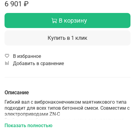
6 901 ₽
В корзину
Купить в 1 клик
В избранное
Добавить в сравнение
Описание
Гибкий вал с вибронаконечником маятникового типа
подходит для всех типов бетонной смеси. Совместим с
электроприводами ZN-C
Глубинные вибраторы применяются для уплотнения
Показать полностью
бетонных смесей при строительстве и создании
железобетонных изделий. В нашем ассортименте