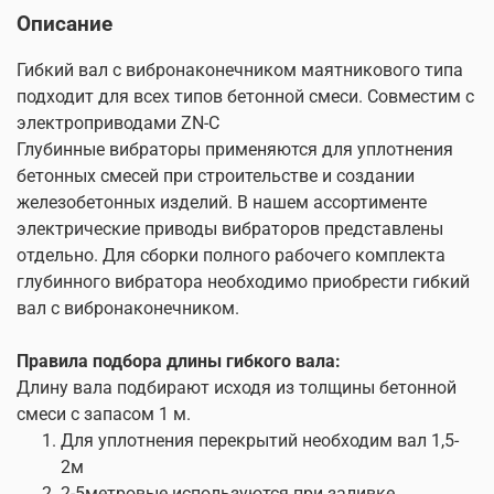
стержнями.
Описание
Чем больше диаметр тем выше эффективность и
меньше трудоемкость процесc
Гибкий вал с вибронаконечником маятникового типа
подходит для всех типов бетонной смеси. Совместим с
электроприводами ZN-C
Глубинные вибраторы применяются для уплотнения
бетонных смесей при строительстве и создании
железобетонных изделий. В нашем ассортименте
электрические приводы вибраторов представлены
отдельно. Для сборки полного рабочего комплекта
глубинного вибратора необходимо приобрести гибкий
вал с вибронаконечником.
Правила подбора длины гибкого вала:
Длину вала подбирают исходя из толщины бетонной
смеси с запасом 1 м.
Для уплотнения перекрытий необходим вал 1,5-
2м
2-5метровые используются при заливке