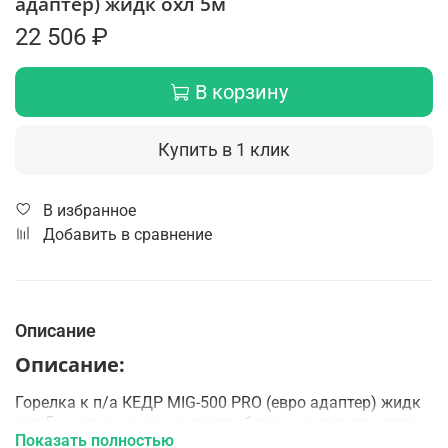
адаптер) жидк охл 5м
22 506 ₽
В корзину
Купить в 1 клик
В избранное
Добавить в сравнение
Описание
Описание:
Горелка к п/а КЕДР MIG-500 PRO (евро адаптер) жидк
охл 5м - одна из самых востребованных горелок для
Показать полностью
полуавтоматической сварки. Предназначена для