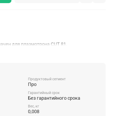
начен для плазмотрона CUT 81.
.
отроном CUT 81
Продуктовый сегмент
Про
я:
Гарантийный срок
Без гарантийного срока
Вес, кг
0,008