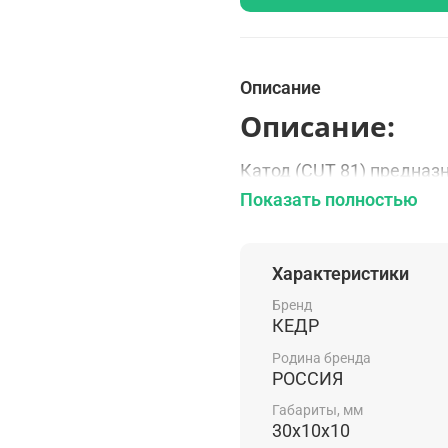
Описание
Описание:
Катод (CUT 81) предназ
Показать полностью
Россия — родина бренда
Особенности:
Характеристики
Совместим с плазм
Бренд
КЕДР
Комплектаци
Родина бренда
РОССИЯ
Катод - 1 шт.
Габариты, мм
30x10x10