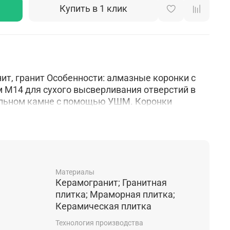
Купить в 1 клик
ит, гранит Особенности: алмазные коронки с
 М14 для сухого высверливания отверстий в
альном камне с помощью УШМ. Коронки
воском, который способствует увеличению
ия производства: вакуумная пайка
Материалы
Керамогранит; Гранитная
плитка; Мраморная плитка;
Керамическая плитка
Технология производства