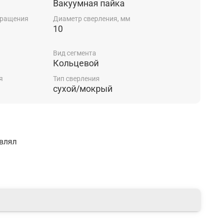
Вакуумная пайка
вращения
Диаметр сверления, мм
10
Вид сегмента
Кольцевой
я
Тип сверления
сухой/мокрый
авлял