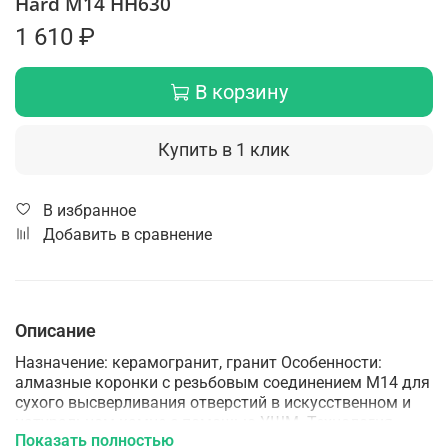
Hard M14 HH630
1 610 ₽
В корзину
Купить в 1 клик
В избранное
Добавить в сравнение
Описание
Назначение: керамогранит, гранит Особенности:
алмазные коронки с резьбовым соединением М14 для
сухого высверливания отверстий в искусственном и
натуральном камне с помощью УШМ. Технология
Показать полностью
производства: вакуумная пайка