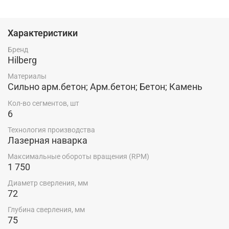
Резьбовое соединение на корпусе коронки М16.
Хвостовик съемный, М16/HEX. Технология
производства: лазерная наварка
Характеристики
Бренд
Hilberg
Материалы
Сильно арм.бетон; Арм.бетон; Бетон; Камень
Кол-во сегментов, шт
6
Технология производства
Лазерная наварка
Максимальные обороты вращения (RPM)
1 750
Диаметр сверления, мм
72
Глубина сверления, мм
75