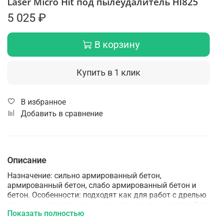
Laser Micro Hit под пылеудалитель HI825
5 025 ₽
В корзину
Купить в 1 клик
В избранное
Добавить в сравнение
Описание
Назначение: сильно армированный бетон,
армированный бетон, слабо армированный бетон и
бетон. Особенности: подходят как для работ с дрелью
алмазного сверления с микроударом, так и для работ
Показать полностью
с перфоратором в безударном режиме сверления.