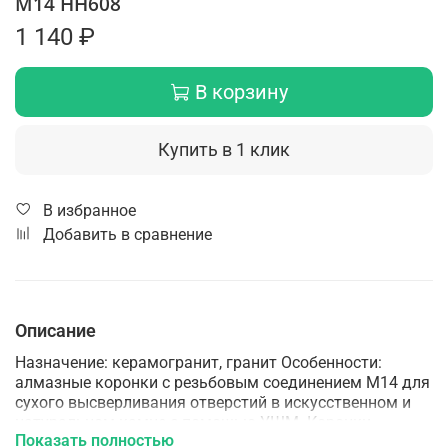
M14 HH608
1 140 ₽
В корзину
Купить в 1 клик
В избранное
Добавить в сравнение
Описание
Назначение: керамогранит, гранит Особенности:
алмазные коронки с резьбовым соединением М14 для
сухого высверливания отверстий в искусственном и
натуральном камне с помощью УШМ. Коронки
Показать полностью
оснащены техническим воском, который способствует