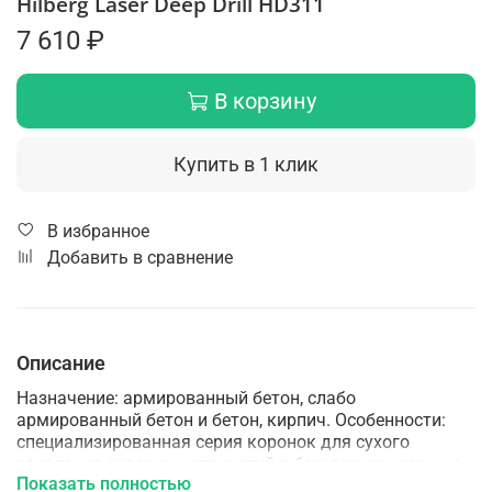
Hilberg Laser Deep Drill HD311
7 610 ₽
В корзину
Купить в 1 клик
В избранное
Добавить в сравнение
Описание
Назначение: армированный бетон, слабо
армированный бетон и бетон, кирпич. Особенности:
специализированная серия коронок для сухого
сверления сквозных отверстий в безударном режиме.
Показать полностью
Высокая скорость сверления за счет сегментов с