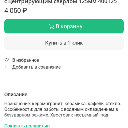
с центрирующим сверлом 125мм 400125
4 050 ₽
В корзину
Купить в 1 клик
В избранное
Добавить в сравнение
Описание
Назначение: керамогранит, керамика, кафель, стекло.
Особенности: для работы с водяным охлаждением в
безударном режиме. Хвостовик несъёмный, под
зажимной патрон. Технология производства:
Показать полностью
гальваническая пайка