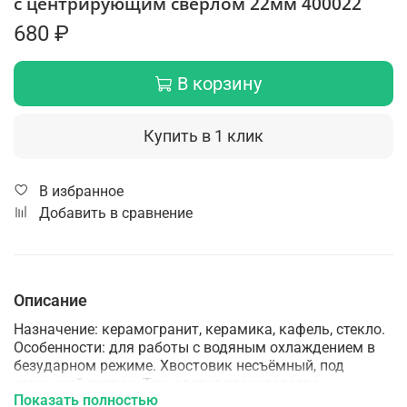
с центрирующим сверлом 22мм 400022
680 ₽
В корзину
Купить в 1 клик
В избранное
Добавить в сравнение
Описание
Назначение: керамогранит, керамика, кафель, стекло.
Особенности: для работы с водяным охлаждением в
безударном режиме. Хвостовик несъёмный, под
зажимной патрон. Технология производства:
Показать полностью
гальваническая пайка