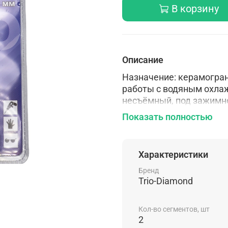
В корзину
Описание
Назначение: керамограни
работы с водяным охла
несъёмный, под зажимно
гальваническая пайка
Показать полностью
Характеристики
Бренд
Trio-Diamond
Кол-во сегментов, шт
2