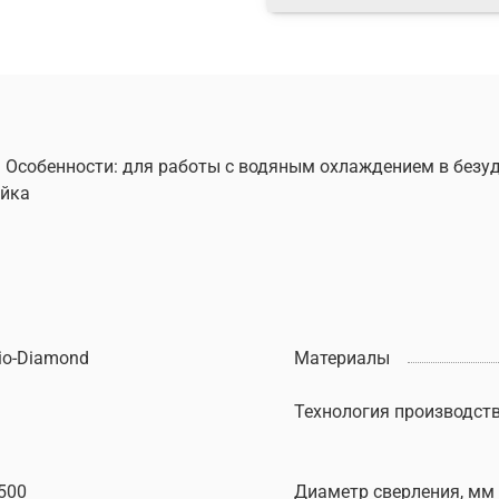
о. Особенности: для работы с водяным охлаждением в без
айка
io-Diamond
Материалы
Технология производст
500
Диаметр сверления, мм