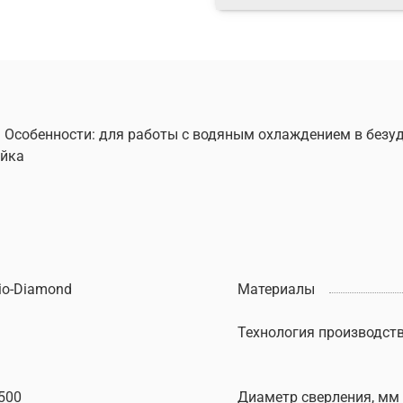
о. Особенности: для работы с водяным охлаждением в без
айка
io-Diamond
Материалы
Технология производст
500
Диаметр сверления, мм