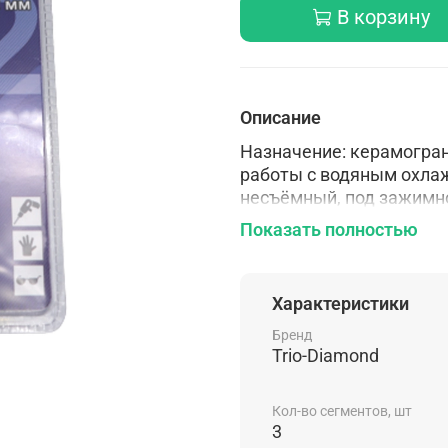
В корзину
Описание
Назначение: керамограни
работы с водяным охла
несъёмный, под зажимно
гальваническая пайка
Показать полностью
Характеристики
Бренд
Trio-Diamond
Кол-во сегментов, шт
3