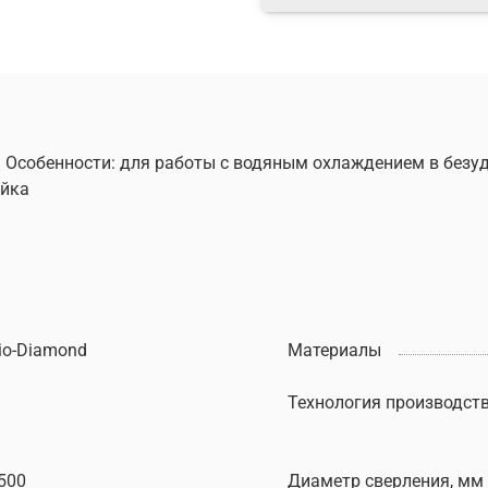
о. Особенности: для работы с водяным охлаждением в без
айка
io-Diamond
Материалы
Технология производст
500
Диаметр сверления, мм