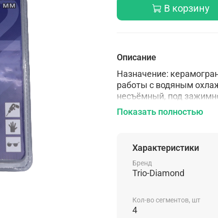
В корзину
Описание
Назначение: керамограни
работы с водяным охла
несъёмный, под зажимно
гальваническая пайка
Показать полностью
Характеристики
Бренд
Trio-Diamond
Кол-во сегментов, шт
4