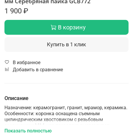
мм Серебряная пайка GCB772
1 900 ₽
В корзину
Купить в 1 клик
В избранное
Добавить в сравнение
Описание
Назначение: керамогранит, гранит, мрамор, керамика.
Особенности: коронка оснащена съемным
цилиндрическим хвостовиком с резьбовым
соединением М14, что позволяет высверливать
Показать полностью
отверстия с помощью дрелей и УШМ. Для работ с