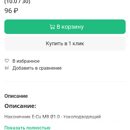
(10.0 / 30)
96 ₽
В корзину
Купить в 1 клик
В избранное
Добавить в сравнение
Описание
Описание:
Наконечник E-Cu М8 Ø1.0 - токоподводящий
наконечник предназначен для переноса сварочного
Показать полностью
тока на проволоку.