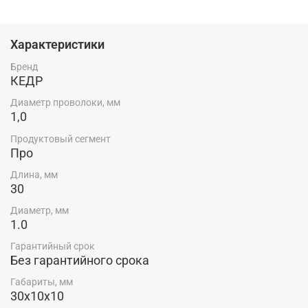
E-Cu - наконечник изготовлен из медного сплава и
предназначен для сварки стальными, нержавеющими
Характеристики
и порошковыми проволоками.
Бренд
Россия — родина бренда.
КЕДР
Особенности:
Диаметр проволоки, мм
1,0
Диаметр проволоки — 1,0 мм
Диаметр резьбы — М6
Продуктовый сегмент
Про
Материал — E-Cu
Диаметр наконечника — 8,0 мм
Длина, мм
Длина — 30 мм
30
Комплектация:
Диаметр, мм
1.0
Наконечник — 1 шт.
Гарантийный срок
Без гарантийного срока
Габариты, мм
30х10х10