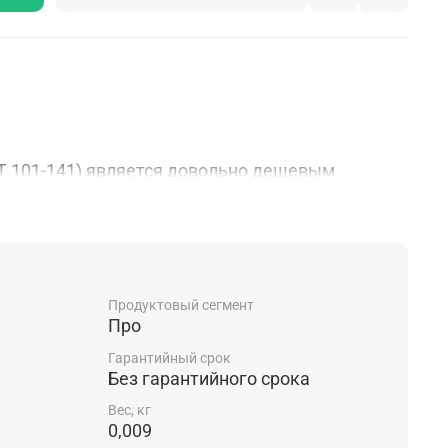
T 101-141) является довольно дешевым
лементом. Основная задача насадки -
а от воздействия внешней среды во время
.
Продуктовый сегмент
Про
Гарантийный срок
 плазмотронов CUT 101-141
Без гарантийного срока
я:
Вес, кг
0,009