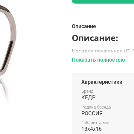
Описание
Описание:
Насадка пружинная (CU
расходным сварочным э
Показать полностью
предохранение электрод
резки металла.
Характеристики
Россия — родина бренда
Бренд
Особенности:
КЕДР
Родина бренда
Предназначена для
РОССИЯ
Комплектаци
Габариты, мм
13х4х16