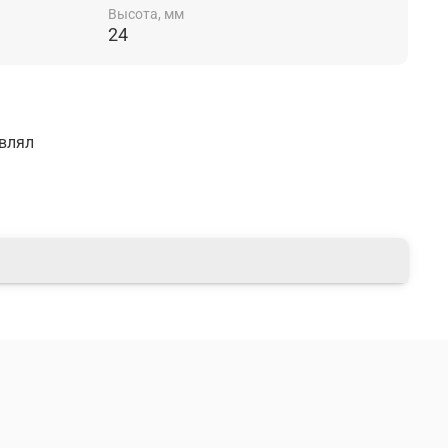
(CUT 101–141) – 1 шт.
Высота, мм
24
авлял