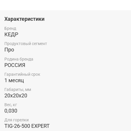
Россия — родина бренда.
Особенности:
Характеристики
Тип — TIG
Бренд
КЕДР
Комплектация:
Продуктовый сегмент
Преднатяжитель кабеля горелки — 1 шт.
Про
Родина бренда
РОССИЯ
Гарантийный срок
1 месяц
Габариты, мм
20x20x20
Вес, кг
0,030
Для горелки
TIG-26-500 EXPERT