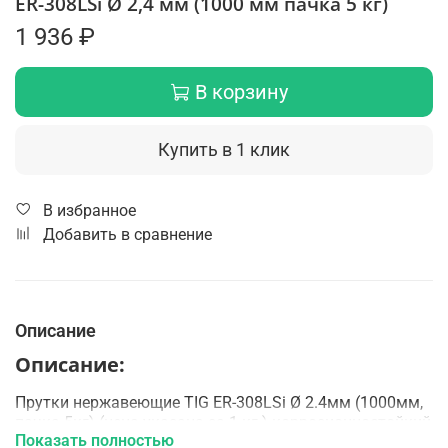
ER-308LSi Ø 2,4 мм (1000 мм пачка 5 кг)
1 936 ₽
В корзину
Купить в 1 клик
В избранное
Добавить в сравнение
Описание
Описание:
Прутки нержавеющие TIG ER-308LSi Ø 2.4мм (1000мм,
пачка 5кг) (цена указана за 1 кг.) коррозионностойкий
Показать полностью
хромоникелевый сварочный пруток для