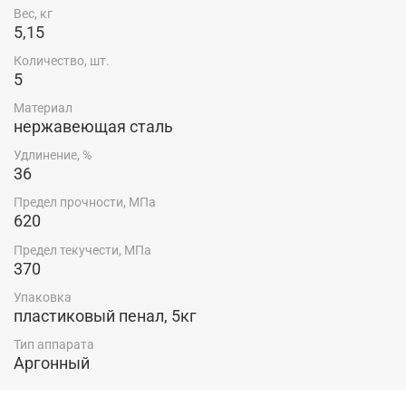
Аналог проволок: Св.-06Х19Н9Т; Св.-04Х18Н9;
Вес, кг
Св.-01Х19Н9
5,15
КCV:
+ 20°С 110 Дж
Количество, шт.
5
— 60° С 90 Дж
— 196° С 60 Дж
Материал
нержавеющая сталь
Комплектация:
Удлинение, %
Пластиковый пенал 5кг — 1 шт.
36
Предел прочности, МПа
620
Предел текучести, МПа
370
Упаковка
пластиковый пенал, 5кг
Тип аппарата
Аргонный