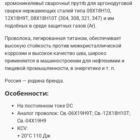
хромоникелевыt сварочныt прутrb для аргонодуговой
сварки нержавеющих сталей типа 08Х18Н10,
12Х18Н9Т, 08Х18Н10Т (304, 308, 321, 347) и им
подобных в среде защитных газов (Ar).
Проволока, легированная титаном, обеспечивает
высокую стойкость против межкристаллической
коррозии и высокое качество шва, широко
применяется в машиностроении для нефтехимии и
пищевой промышленности, в энергетике и т. п.
Россия — родина бренда.
Особенности:
На постоянном токе DC
Аналог проволок: Св.-06Х19Н9Т; Св.-12Х18Н10Т;
Св.-04Х19Н9
КCV:
+ 20°С 110 Дж