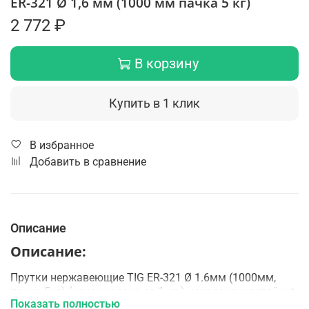
ER-321 Ø 1,6 мм (1000 мм пачка 5 кг)
2 772 ₽
В корзину
Купить в 1 клик
В избранное
Добавить в сравнение
Описание
Описание:
Прутки нержавеющие TIG ER-321 Ø 1.6мм (1000мм,
пачка 5кг) (цена указана за 1 кг.) коррозионностойкиt
Показать полностью
хромоникелевыt сварочныt прутrb для аргонодуговой