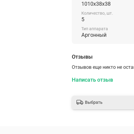
Используется для а
1010х38х38
низкоуглеродистых 
Количество, шт.
образованных защ
5
Комплектаци
Тип аппарата
Аргонный
Пластиковый пенал 
Отзывы
Отзывов еще никто не ост
Написать отзыв
Выбрать