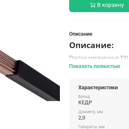
В корзину
Описание
Описание:
Прутки омедненные TIG 
за 1 кг.) используется 
Показать полностью
и стальных стенок сосу
эксплуатации.
Характеристики
Применяемый в различн
отличным сырьем для с
Бренд
КЕДР
Россия — родина бренда
Диаметр, мм
Особенности:
2,0
Габариты, мм