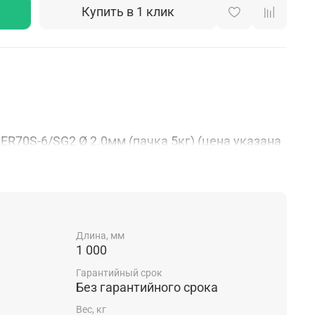
Купить в 1 клик
ER70S-6/SG2 Ø 2.0мм (пачка 5кг) (цена указана
при сварке металлоконструкций, корпусов судов
дов, испытывающих давление во время
ых конструкциях, сварочный пруток является
оздания надежных сварных конструкций.
Длина, мм
1 000
.
Гарантийный срок
Без гарантийного срока
Вес, кг